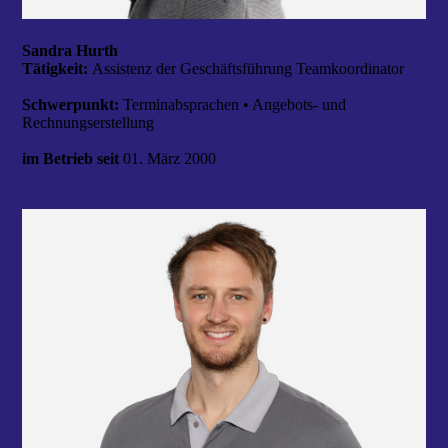
Sandra Hurth
Tätigkeit:
Assistenz der Geschäftsführung Teamkoordinator
Schwerpunkt:
Terminabsprachen • Angebots- und
Rechnungserstellung
im Betrieb seit
01. März 2000