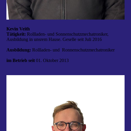
Kevin Veith
Tätigkeit:
Rollladen- und Sonnenschutzmechatroniker,
Ausbildung in unsrem Hause. Geselle seit Juli 2016
Ausbildung:
Rollladen- und Ronnenschutzmechatroniker
im Betrieb seit
01. Oktober 2013