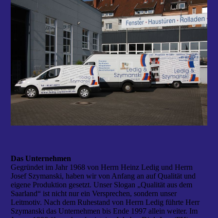
Das Unternehmen
Gegründet im Jahr 1968 von Herrn Heinz Ledig und Herrn
Josef Szymanski, haben wir von Anfang an auf Qualität und
eigene Produktion gesetzt. Unser Slogan „Qualität aus dem
Saarland“ ist nicht nur ein Versprechen, sondern unser
Leitmotiv. Nach dem Ruhestand von Herrn Ledig führte Herr
Szymanski das Unternehmen bis Ende 1997 allein weiter. Im