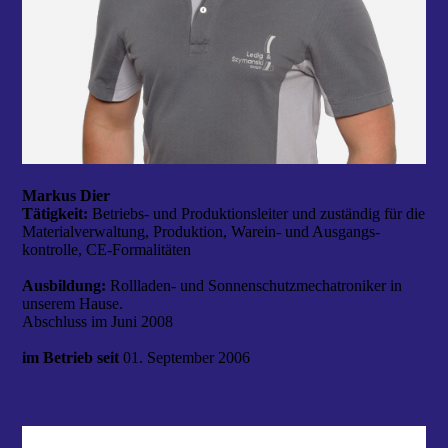
Markus Dier
Tätigkeit:
Betriebs- und
Produktionsleiter und zuständig für die
Materialverwaltung, Produktion, Warein- und Ausgangs­
kontrolle, CE-Formalitäten
Ausbildung:
Rollladen- und Sonnen­schutz­mechatroniker in
unserem Hause.
Abschluss im Juni 2008
im Betrieb seit
01. September 2006