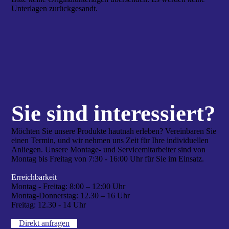
Unterlagen zurückgesandt.
Sie sind interes­siert?
Möchten Sie unsere Produkte hautnah erleben? Vereinbaren Sie
einen Termin, und wir nehmen uns Zeit für Ihre individuellen
Anliegen. Unsere Montage- und Servicemitarbeiter sind von
Montag bis Freitag von 7:30 - 16:00 Uhr für Sie im Einsatz.
Erreichbarkeit
Montag - Freitag:
8:00 – 12:00 Uhr
Montag-Donnerstag:
12.30 – 16 Uhr
Freitag:
12.30 - 14 Uhr
Direkt anfragen