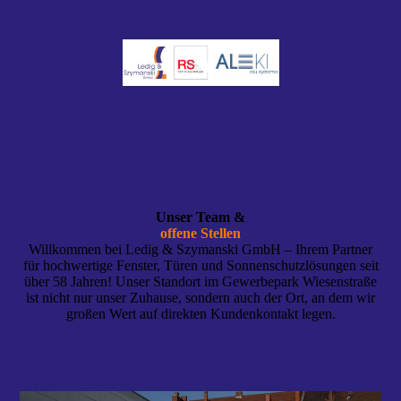
Unser Team &
offene Stellen
Willkommen bei Ledig & Szymanski GmbH – Ihrem Partner
für hochwertige Fenster, Türen und Sonnenschutzlösungen seit
über 58 Jahren! Unser Standort im Gewerbepark Wiesenstraße
ist nicht nur unser Zuhause, sondern auch der Ort, an dem wir
großen Wert auf direkten Kundenkontakt legen.