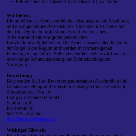
Führerschein der Klasse B (alte Klasse III) von Vorteil
Wir bieten:
Ein unbefristetes Arbeitsverhältnis, leistungsgerechte Bezahlung
und ein angenehmes Betriebsklima. Sie haben die Chance auf
den Einstieg in ein professionelles und dynamisches
Arbeitsumfeld mit sehr guten persönlichen
Entwicklungsmöglichkeiten. Die Arbeitseinsatzstellen liegen in
der Regel in der Region und werden mit firmeneigenen
Fahrzeugen angefahren. Selbstverständlich stellen wir Ihnen die
notwendige Schutzausrüstung und Schutzkleidung zur
Verfügung.
Bewerbung:
Bitte senden Sie Ihre Bewerbungsunterlagen (Anschreiben inkl.
Gehaltsvorstellung und frühestem Einstiegstermin, Lebenslauf,
Zeugnisse) per Post an:
Ledig & Szymanski GmbH
Sandra Hurth
Im Rotfeld 20
66115 Saarbrücken
info@ledig-szymanski.de
Wichtiger Hinweis:
Bitte keine Originalunterlagen übersenden. Es werden keine