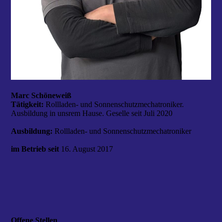
Marc Schöneweiß
Tätigkeit:
Rollladen- und Sonnenschutzmechatroniker.
Ausbildung in unsrem Hause. Geselle seit Juli 2020
Ausbildung:
Rollladen- und Sonnenschutzmechatroniker
im Betrieb seit
16. August 2017
Offene Stellen