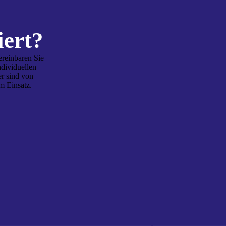
iert?
ereinbaren Sie
ndividuellen
r sind von
m Einsatz.