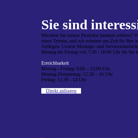
Sie sind interes­s
Möchten Sie unsere Produkte hautnah erleben? V
einen Termin, und wir nehmen uns Zeit für Ihre i
Anliegen. Unsere Montage- und Servicemitarbeite
Montag bis Freitag von 7:30 - 16:00 Uhr für Sie i
Erreichbarkeit
Montag - Freitag:
8:00 – 12:00 Uhr
Montag-Donnerstag:
12.30 – 16 Uhr
Freitag:
12.30 - 14 Uhr
Direkt anfragen