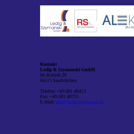
Kontakt
Ledig & Szymanski GmbH
Im Rotfeld 20
66115 Saarbrücken
Telefon: +49 681 46413
Fax: +49 681 48755
E-Mail:
info@ledig-szymanski.de