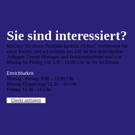
Sie sind interes­siert?
Möchten Sie unsere Produkte hautnah erleben? Vereinbaren Sie
einen Termin, und wir nehmen uns Zeit für Ihre individuellen
Anliegen. Unsere Montage- und Servicemitarbeiter sind von
Montag bis Freitag von 7:30 - 16:00 Uhr für Sie im Einsatz.
Erreichbarkeit
Montag - Freitag:
8:00 – 12:00 Uhr
Montag-Donnerstag:
12.30 – 16 Uhr
Freitag:
12.30 - 14 Uhr
Direkt anfragen