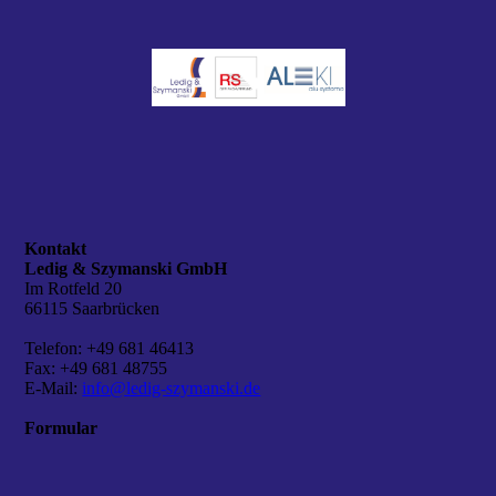
Kontakt
Ledig & Szymanski GmbH
Im Rotfeld 20
66115 Saarbrücken
Telefon: +49 681 46413
Fax: +49 681 48755
E-Mail:
info@ledig-szymanski.de
Formular