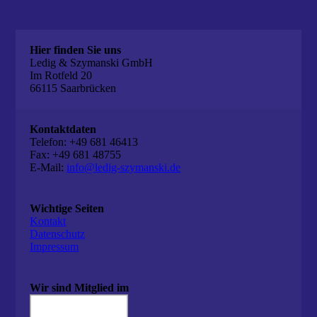
Hier finden Sie uns
Ledig & Szymanski GmbH
Im Rotfeld 20
66115 Saarbrücken
Kontaktdaten
Telefon: +49 681 46413
Fax: +49 681 48755
E-Mail:
info@ledig-szymanski.de
Wichtige Seiten
Kontakt
Datenschutz
Impressum
Wir sind Mitglied im