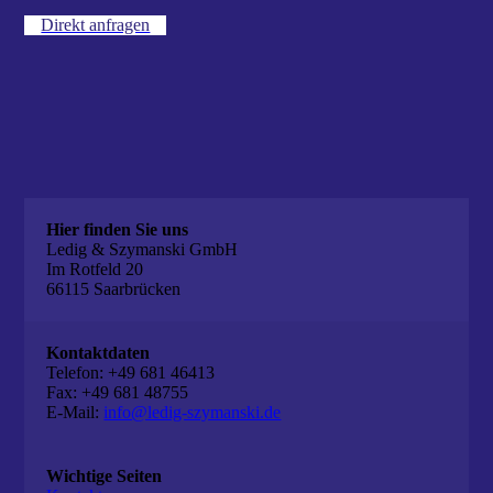
Direkt anfragen
Hier finden Sie uns
Ledig & Szymanski GmbH
Im Rotfeld 20
66115 Saarbrücken
Kontaktdaten
Telefon: +49 681 46413
Fax: +49 681 48755
E-Mail:
info@ledig-szymanski.de
Wichtige Seiten