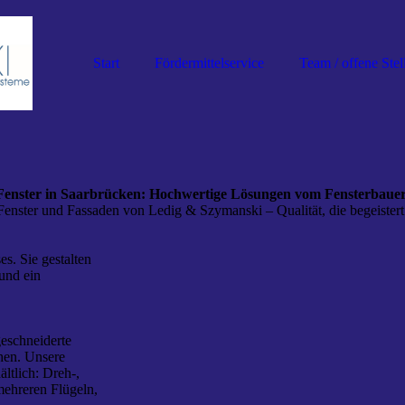
Start
Fördermittelservice
Team / offene Stel
enster in Saarbrücken: Hochwertige Lösungen vom Fensterbauer
Fenster und Fassaden von Ledig & Szymanski – Qualität, die begeistert
s. Sie gestalten
 und ein
eschneiderte
chen. Unsere
ltlich: Dreh-,
mehreren Flügeln,