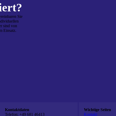
iert?
ereinbaren Sie
ndividuellen
r sind von
m Einsatz.
Kontaktdaten
Wichtige Seiten
Telefon: +49 681 46413
Kontakt