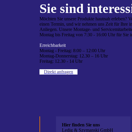
Sie sind interes­s
Möchten Sie unsere Produkte hautnah erleben? V
einen Termin, und wir nehmen uns Zeit für Ihre i
Anliegen. Unsere Montage- und Servicemitarbeite
Montag bis Freitag von 7:30 - 16:00 Uhr für Sie i
Erreichbarkeit
Montag - Freitag:
8:00 – 12:00 Uhr
Montag-Donnerstag:
12.30 – 16 Uhr
Freitag:
12.30 - 14 Uhr
Direkt anfragen
Hier finden Sie uns
Ledig & Szymanski GmbH