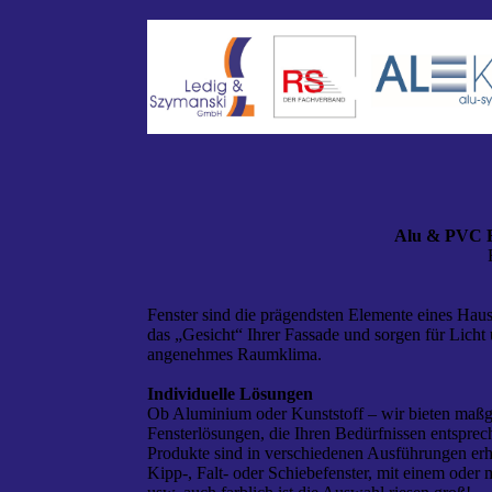
Alu & PVC F
Fenster sind die prägendsten Elemente eines Hause
das „Gesicht“ Ihrer Fassade und sorgen für Licht
angenehmes Raumklima.
Individuelle Lösungen
Ob Aluminium oder Kunststoff – wir bieten maßg
Fensterlösungen, die Ihren Bedürfnissen entspre
Produkte sind in verschiedenen Ausführungen erhä
Kipp-, Falt- oder Schiebefenster, mit einem oder 