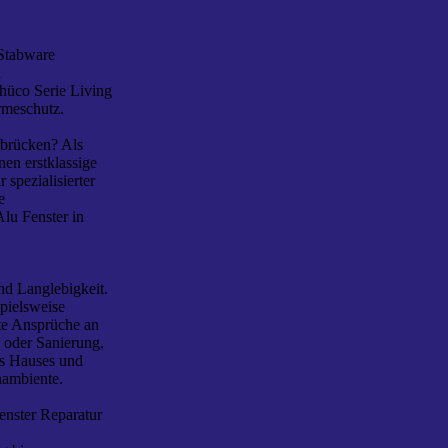
 Stabware
n
chüco Serie Living
rmeschutz.
rbrücken? Als
nen erstklassige
 spezialisierter
e
Alu Fenster in
nd Langlebigkeit.
spielsweise
ste Ansprüche an
 oder Sanierung,
es Hauses und
nambiente.
enster Reparatur