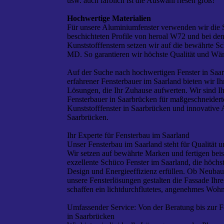
usw. auch farblich ist die Auswahl riesen groß!
Hochwertige Materialien
Für unsere Aluminiumfenster verwenden wir die
beschichteten Profile von heroal W72 und bei de
Kunststofffenstern setzen wir auf die bewährte S
MD. So garantieren wir höchste Qualität und Wä
Auf der Suche nach hochwertigen Fenster in Saa
erfahrener Fensterbauer im Saarland bieten wir Ih
Lösungen, die Ihr Zuhause aufwerten. Wir sind Ihr
Fensterbauer in Saarbrücken für maßgeschneidert
Kunststofffenster in Saarbrücken und innovative 
Saarbrücken.
Ihr Experte für Fensterbau im Saarland
Unser Fensterbau im Saarland steht für Qualität u
Wir setzen auf bewährte Marken und fertigen bei
exzellente Schüco Fenster im Saarland, die höch
Design und Energieeffizienz erfüllen. Ob Neubau
unsere Fensterlösungen gestalten die Fassade Ihr
schaffen ein lichtdurchflutetes, angenehmes Woh
Umfassender Service: Von der Beratung bis zur F
in Saarbrücken