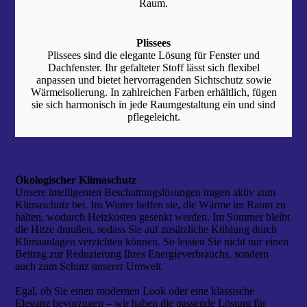
Raum.
Plissees
Plissees sind die elegante Lösung für Fenster und
Dachfenster. Ihr gefal­teter Stoff lässt sich flexibel
anpassen und bietet hervorragenden Sicht­schutz sowie
Wärmeisolierung. In zahlreichen Farben erhältlich, fügen
sie sich harmonisch in jede Raum­gestaltung ein und sind
pflegeleicht.
Ökologischer Klimaschutz
Unsere intelligenten Beschattungslösungen tragen aktiv zum
Klimaschutz bei. Im Winter helfen sie, die Wärme im Raum zu
halten, wodurch Heizkosten gesenkt werden. Im Sommer bleibt
die Hitze draußen, sodass Sie auf zusätzliche Kühlung durch
Klimaanlagen verzichten können. So leisten Sie nicht nur einen
Beitrag zur Reduzierung Ihres Energieverbrauchs, sondern
auch zum Schutz unserer Umwelt.
Egal, ob Sie einen modernen Look oder eine klassische
Eleganz bevorzugen – wir haben die passende Lösung für