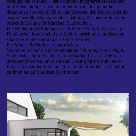
ermöglichen es Ihnen – dank optional integrierter Heizstrahler
und Beleuchtung – auch an kühleren Abenden gemütlich
draußen zu verweilen. Ob für die Terrasse, den Balkon oder die
anspruchsvolle Wintergartenbeschattung: Wir bieten Ihnen die
passende Lösung für Markisen Saarbrücken.
Die Bedienung erfolgt ganz nach Ihrem Wunsch: klassisch per
Handkurbel, komfortabel per Elektroantrieb oder modern und
smart per Funksteuerung als Somfy-Partner.
Ihr Partner für Markisen Saarbrücken
Vertrauen Sie auf die jahrzehntelange Erfahrung von Ledig &
Szymanski, Ihrem Fachbetrieb im Saarland. Lassen Sie sich
umfassend beraten, um die ideale Lösung für Ihr Zuhause zu
finden. Kontaktieren Sie uns für ein unverbindliches Angebot
zu Ihren neuen Markisen Saarbrücken.