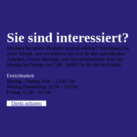
Sie sind interes­siert?
Möchten Sie unsere Produkte hautnah erleben? Vereinbaren Sie
einen Termin, und wir nehmen uns Zeit für Ihre individuellen
Anliegen. Unsere Montage- und Servicemitarbeiter sind von
Montag bis Freitag von 7:30 - 16:00 Uhr für Sie im Einsatz.
Erreichbarkeit
Montag - Freitag:
8:00 – 12:00 Uhr
Montag-Donnerstag:
12.30 – 16 Uhr
Freitag:
12.30 - 14 Uhr
Direkt anfragen