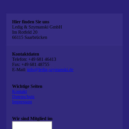
Hier finden Sie uns
Ledig & Szymanski GmbH
Im Rotfeld 20
66115 Saarbrücken
Kontaktdaten
Telefon: +49 681 46413
Fax: +49 681 48755
E-Mail:
info@ledig-szymanski.de
Wichtige Seiten
Kontakt
Datenschutz
Impressum
Wir sind Mitglied im