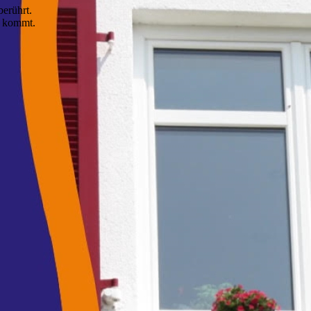
erührt.
n kommt.