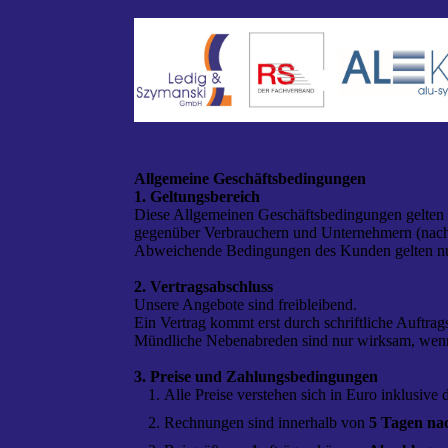
Allgemeine Geschäftsbedingungen
1. Geltungsbereich
Diese Allgemeinen Geschäftsbedingungen gelten f
gegenüber Verbrauchern und Unternehmern (nac
Abweichende Bedingungen des Kunden gelten nur,
2. Vertragsabschluss
Unsere Angebote sind freibleibend.
Ein Vertrag kommt erst durch schriftliche Auftrag
Mündliche Nebenabreden sind nur wirksam, wenn s
3. Preise und Zahlungsbedingungen
Alle Preise verstehen sich in Euro inklusive
Rechnungen sind innerhalb von
5 Tagen n