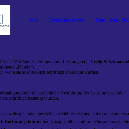
Start
Fördermittelservice
Team / offene Stel
ür alle Verträge, Lieferungen und Leistungen der
Ledig & Szymans
hfolgend „Kunde“).
 wenn sie ausdrücklich schriftlich anerkannt wurden.
sbestätigung oder die tatsächliche Ausführung der Leistung zustande.
ie schriftlich bestätigt wurden.
 der jeweils geltenden gesetzlichen Mehrwertsteuer, sofern nicht anders
ach Rechnungsdatum
ohne Abzug zahlbar, sofern nichts anderes verei