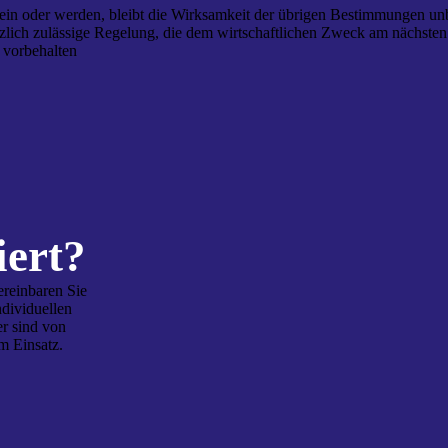
in oder werden, bleibt die Wirksamkeit der übrigen Bestimmungen unb
tzlich zulässige Regelung, die dem wirtschaftlichen Zweck am nächste
vorbehalten
iert?
ereinbaren Sie
ndividuellen
r sind von
m Einsatz.