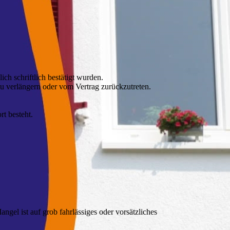
ch schriftlich bestätigt wurden.
u verlängern oder vom Vertrag zurückzutreten.
t besteht.
.
gel ist auf grob fahrlässiges oder vorsätzliches