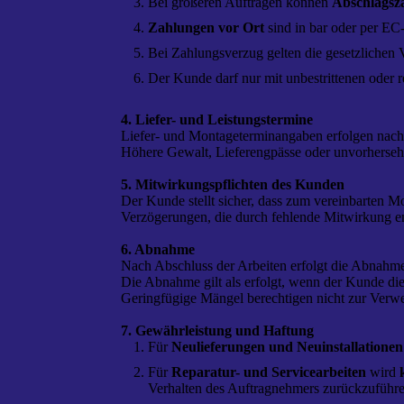
Bei größeren Aufträgen können
Abschlagsz
Zahlungen vor Ort
sind in bar oder per EC
Bei Zahlungsverzug gelten die gesetzlichen
Der Kunde darf nur mit unbestrittenen oder r
4. Liefer- und Leistungstermine
Liefer- und Montageterminangaben erfolgen nach b
Höhere Gewalt, Lieferengpässe oder unvorhersehb
5. Mitwirkungspflichten des Kunden
Der Kunde stellt sicher, dass zum vereinbarten M
Verzögerungen, die durch fehlende Mitwirkung e
6. Abnahme
Nach Abschluss der Arbeiten erfolgt die Abnahm
Die Abnahme gilt als erfolgt, wenn der Kunde die
Geringfügige Mängel berechtigen nicht zur Ver
7. Gewährleistung und Haftung
Für
Neulieferungen und Neuinstallationen
Für
Reparatur- und Servicearbeiten
wird
Verhalten des Auftragnehmers zurückzuführe