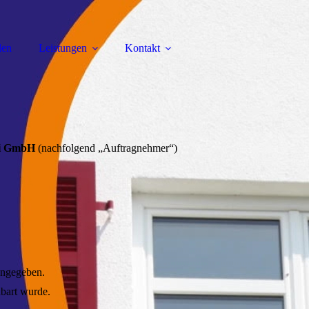
len
Leistungen
Kontakt
ki GmbH
(nachfolgend „Auftragnehmer“)
 angegeben.
nbart wurde.