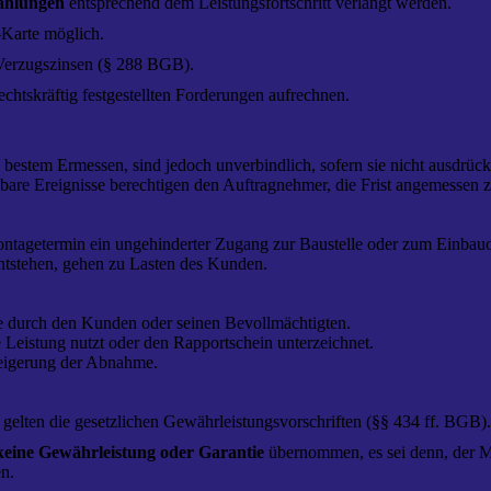
ahlungen
entsprechend dem Leistungsfortschritt verlangt werden.
-Karte möglich.
 Verzugszinsen (§ 288 BGB).
echtskräftig festgestellten Forderungen aufrechnen.
estem Ermessen, sind jedoch unverbindlich, sofern sie nicht ausdrückli
are Ereignisse berechtigen den Auftragnehmer, die Frist angemessen z
ontagetermin ein ungehinderter Zugang zur Baustelle oder zum Einbauor
ntstehen, gehen zu Lasten des Kunden.
e durch den Kunden oder seinen Bevollmächtigten.
 Leistung nutzt oder den Rapportschein unterzeichnet.
weigerung der Abnahme.
gelten die gesetzlichen Gewährleistungsvorschriften (§§ 434 ff. BGB)
keine Gewährleistung oder Garantie
übernommen, es sei denn, der Man
n.